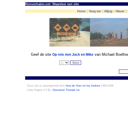
Reisverhalen.net: Waardeer een site
Home
::
Voeg toe
::
Wijzig
::
Nieuw
::
Geef de site
van Michael Boelhouw
Op reis met Jack en Mike
Deze site is samengesteld door
Arno de Vries en Ina Jonkers
1999-2006
Links Engine 2.0 By:
Gossamer Threads Inc.