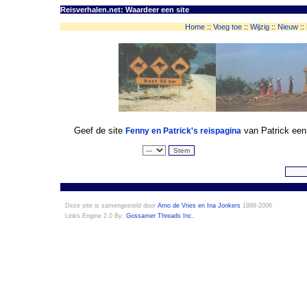
Reisverhalen.net: Waardeer een site
Home
::
Voeg toe
::
Wijzig
::
Nieuw
::
Geef de site
van Patrick een 
Fenny en Patrick's reispagina
Deze site is samengesteld door
Arno de Vries en Ina Jonkers
1999-2006
Links Engine 2.0 By:
Gossamer Threads Inc.