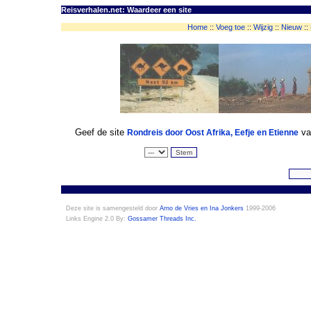
Reisverhalen.net: Waardeer een site
Home
::
Voeg toe
::
Wijzig
::
Nieuw
::
Geef de site
van
Rondreis door Oost Afrika, Eefje en Etienne
Deze site is samengesteld door
Arno de Vries en Ina Jonkers
1999-2006
Links Engine 2.0 By:
Gossamer Threads Inc.