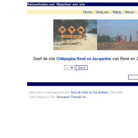
Reisverhalen.net: Waardeer een site
Home
::
Voeg toe
::
Wijzig
::
Nieuw
::
Geef de site
van René en Ja
Chilipagina René en Jacqueline
Deze site is samengesteld door
Arno de Vries en Ina Jonkers
1999-2006
Links Engine 2.0 By:
Gossamer Threads Inc.