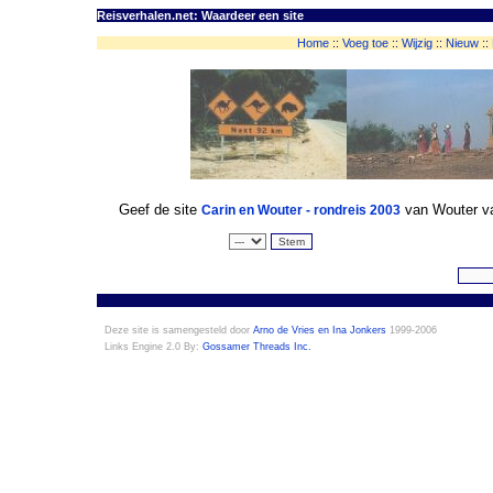
Reisverhalen.net: Waardeer een site
Home
::
Voeg toe
::
Wijzig
::
Nieuw
::
Geef de site
van Wouter va
Carin en Wouter - rondreis 2003
Deze site is samengesteld door
Arno de Vries en Ina Jonkers
1999-2006
Links Engine 2.0 By:
Gossamer Threads Inc.