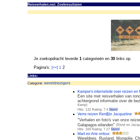
Reisverhalen.net: Zoekresultaten
Je zoekopdracht leverde
1
categorieën en
30
links op.
Pagina's:
2
[<<]
1
Links:
wereldreizigers
Categorie:
Kampie's internetsite over reizen en 
Een site met reisverhalen van ro
achtergrond informatie over de bez
Kamp)
Hits: 132 Rating: 7.4
Stem!
Verre reizen Ren頥n Jacqueline
"Verhalen en foto's van onze reiz
Galapagos-eilanden"
(René en Jacqu
Hits: 169 Rating: 7.27
Stem!
Mart en Arie ontour
Wereldreis. Rusland, Mongolie, Ch