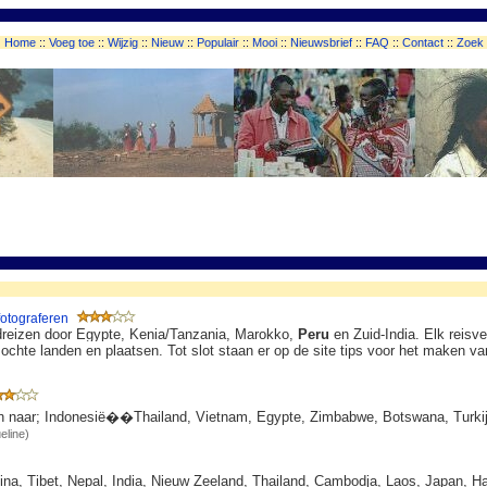
Home
::
Voeg toe
::
Wijzig
::
Nieuw
::
Populair
::
Mooi
::
Nieuwsbrief
::
FAQ
::
Contact
::
Zoek
fotograferen
ndreizen door Egypte, Kenia/Tanzania, Marokko,
Peru
en Zuid-India. Elk reisve
ochte landen en plaatsen. Tot slot staan er op de site tips voor het maken van
en naar; Indonesië��Thailand, Vietnam, Egypte, Zimbabwe, Botswana, Turkije,
eline)
ina, Tibet, Nepal, India, Nieuw Zeeland, Thailand, Cambodja, Laos, Japan, 