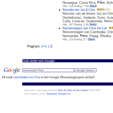
Peru
Nicaragua, Costa Rica,
, Boli
Hits: 218 Rating: 7.09
Stem!
Reissite van Jos & Clim
Reissite van de broers Jos en Clim
Oezbekistan, Jordanie, Syrie, Israe
Cuba, Curacao, Guatemala, Mexic
Hits: 367 Rating: 6.80
Stem!
Reisverslagen van Chris De Cat
Reisverslagen van Cambodja, China
Peru
Normandië,
, Praag, Rhodos,
Hits: 216 Rating: 6.7
Stem!
Pagina's:
2
[<<]
1
Zoek verder met Google:
Of zoek
in het Google Discussiegroepen archief.
reisverhalen over Peru
Deze site is samengesteld door
Arno de Vries en Ina Jonkers
1999-2005
Links Engine 2.0 By:
Gossamer Threads Inc.